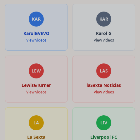
KAR
KAR
KarolGVEVO
Karol G
View videos
View videos
LEW
LAS
LewisGTurner
laSexta Noticias
View videos
View videos
LA
LIV
La Sexta
Liverpool FC