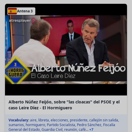
Antena 3
Alberto Núñez Feijóo, sobre "las cloacas" del PSOE y el
caso Leire Díez - El Hormiguero
Vocabulary:
aire, libreta, elecciones, presidente, callejón sin salida,
sumarios, hormiguero, Partido Socialista, Pedro Sánchez, Fiscalía
General del Estado, Guardia Civil, reunión, café...
+7