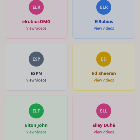
ELR
ELR
elrubiusOMG
ElRubius
View videos
View videos
ESP
ED
ESPN
Ed Sheeran
View videos
View videos
ELT
ELL
Elton John
Elley Duhé
View videos
View videos