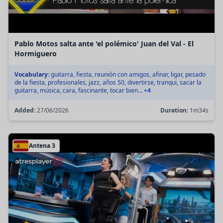
Pablo Motos salta ante 'el polémico' Juan del Val - El
Hormiguero
Vocabulary:
guitarra, fiesta, reunión con amigos, afinar, ligar, pesado
de la fiesta, profesionales, jazz, años 50, divertirse, tranqui, sacar la
guitarra, música, cara, fascinante, tocar bien...
+4
Added:
27/06/2026
Duration:
1m34s
Antena 3