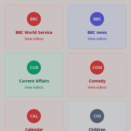
BBC
BBC
BBC World Service
BBC news
View videos
View videos
CUR
COM
Current Affairs
Comedy
View videos
View videos
CAL
CHI
Calendar
Children