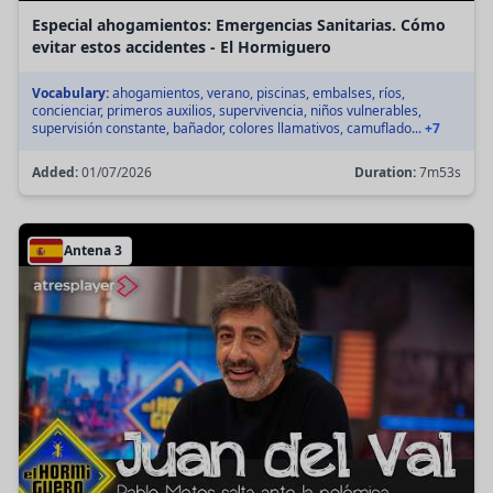
Especial ahogamientos: Emergencias Sanitarias. Cómo
evitar estos accidentes - El Hormiguero
Vocabulary:
ahogamientos, verano, piscinas, embalses, ríos,
concienciar, primeros auxilios, supervivencia, niños vulnerables,
supervisión constante, bañador, colores llamativos, camuflado...
+7
Added:
01/07/2026
Duration:
7m53s
Antena 3