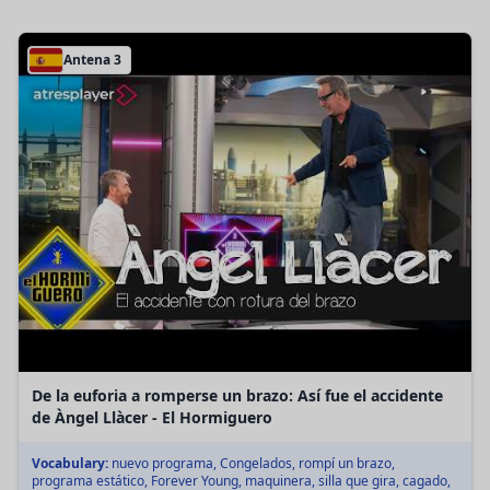
Antena 3
De la euforia a romperse un brazo: Así fue el accidente
de Àngel Llàcer - El Hormiguero
Vocabulary:
nuevo programa, Congelados, rompí un brazo,
programa estático, Forever Young, maquinera, silla que gira, cagado,