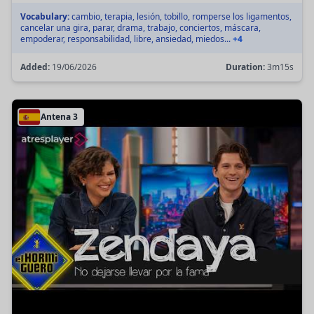
Vocabulary:
cambio, terapia, lesión, tobillo, romperse los ligamentos,
cancelar una gira, parar, drama, trabajo, conciertos, máscara,
empoderar, responsabilidad, libre, ansiedad, miedos...
+4
Added:
19/06/2026
Duration:
3m15s
Antena 3