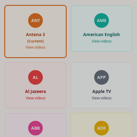
ANT
AME
Antena 3
American English
(Current)
View videos
View videos
AL
APP
Al Jazeera
Apple TV
View videos
View videos
ABB
ADE