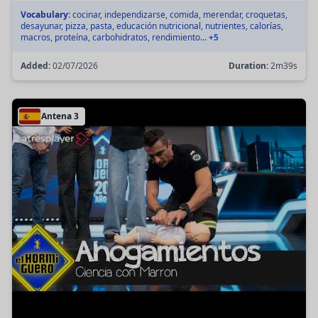
Vocabulary:
cocinar, independizarse, comida, merendar, croquetas,
desayunar, pizza, pasta, educación nutricional, nutrientes, calorías,
macros, proteína, carbohidratos, rendimiento...
+5
Added:
02/07/2026
Duration:
2m39s
Antena 3