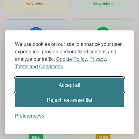
View videos
View videos
LEW
LOV
We use cookies on our site to enhance your user
Lewis Capaldi
Lovesick
experience, provide personalized content, and
View videos
View videos
analyze our traffic.
Cookie Policy
.
Privacy
.
Terms and Conditions
.
Accept all
MUS
MUS
Reject non-essential
Music
music
View videos
View videos
Preferences
MIL
MRB