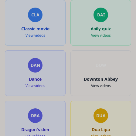
CLA
DAI
Classic movie
daily quiz
View videos
View videos
DAN
DOW
Dance
Downton Abbey
View videos
View videos
DRA
DUA
Dragon's den
Dua Lipa