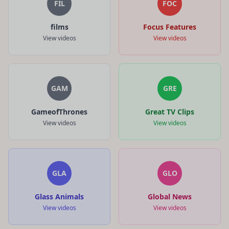
FIL
FOC
films
Focus Features
View videos
View videos
GAM
GRE
GameofThrones
Great TV Clips
View videos
View videos
GLA
GLO
Glass Animals
Global News
View videos
View videos