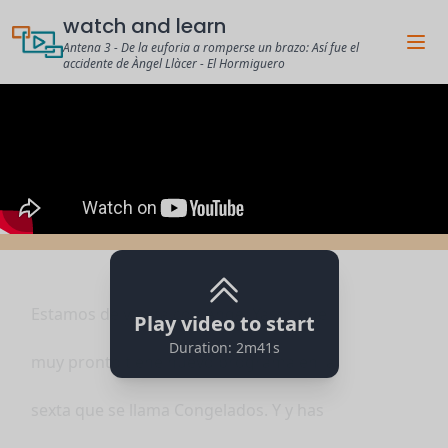
watch and learn
Antena 3 - De la euforia a romperse un brazo: Así fue el
accidente de Àngel Llàcer - El Hormiguero
Estamos de vuelta con Ángel Yaser, que
Play video to start
Duration: 2m41s
muy pronto tiene nuevo programa en la
sexta que se llama Congelados. Y y has