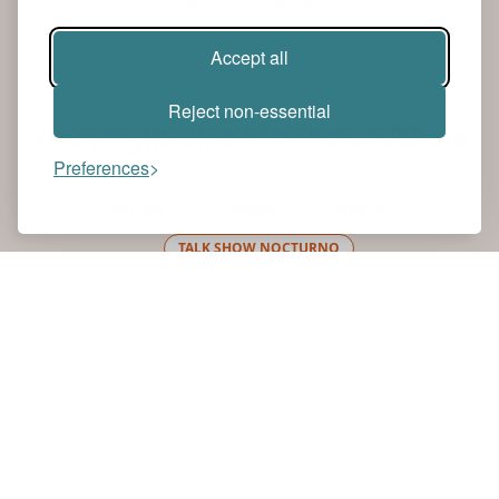
Account Settings
Subscriptions
Accept all
Reject non-essential
You might also like these videos
Preferences
ANTENA 3
ESPAÑOL
SPANISH
TALK SHOW NOCTURNO
Antena 3