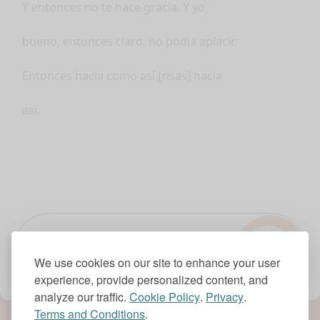
Y entonces no te hace gracia. Y yo,
bueno, entonces claro, no podía aplacir.
Entonces hacía como así [risas] hacía
así.
?
1.0x
We use cookies on our site to enhance your user
experience, provide personalized content, and
analyze our traffic.
Cookie Policy
.
Privacy
.
Terms and Conditions
.