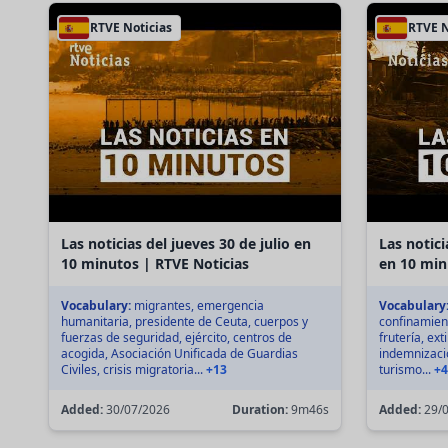
RTVE Noticias
RTVE N
Las noticias del jueves 30 de julio en
Las notici
10 minutos | RTVE Noticias
en 10 min
Vocabulary:
migrantes, emergencia
Vocabulary
humanitaria, presidente de Ceuta, cuerpos y
confinamient
fuerzas de seguridad, ejército, centros de
frutería, ex
acogida, Asociación Unificada de Guardias
indemnización
Civiles, crisis migratoria...
+13
turismo...
+4
Added:
30/07/2026
Duration:
9m46s
Added:
29/0