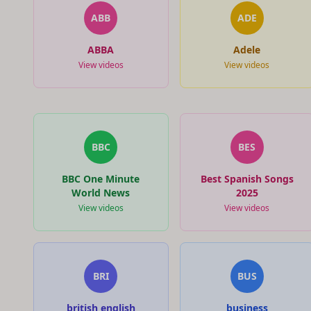
ABB
ADE
ABBA
Adele
View videos
View videos
BBC
BES
BBC One Minute
Best Spanish Songs
World News
2025
View videos
View videos
BRI
BUS
british english
business