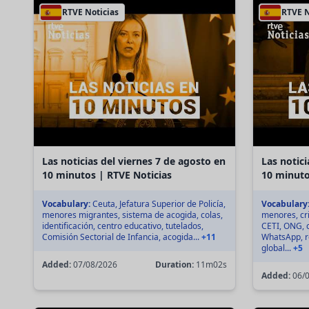
RTVE Noticias
RTVE N
Las noticias del viernes 7 de agosto en
Las notici
10 minutos | RTVE Noticias
10 minuto
Vocabulary:
Ceuta, Jefatura Superior de Policía,
Vocabulary
menores migrantes, sistema de acogida, colas,
menores, cri
identificación, centro educativo, tutelados,
CETI, ONG, 
Comisión Sectorial de Infancia, acogida...
+11
WhatsApp, re
global...
+5
Added:
07/08/2026
Duration:
11m02s
Added:
06/0