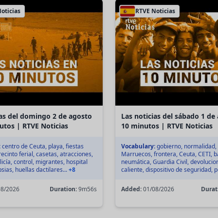
oticias
RTVE Noticias
ias del domingo 2 de agosto
Las noticias del sábado 1 de
utos | RTVE Noticias
10 minutos | RTVE Noticias
:
centro de Ceuta, playa, fiestas
Vocabulary:
gobierno, normalidad,
ecinto ferial, casetas, atracciones,
Marruecos, frontera, Ceuta, CETI, b
licía, control, migrantes, hospital
neumática, Guardia Civil, devolucio
psias, huellas dactilares...
+8
caliente, dispositivo de seguridad, po
8/2026
Duration:
9m56s
Added:
01/08/2026
Durat