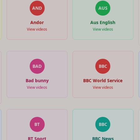
AND
AUS
Andor
Aus English
View videos
View videos
BAD
BBC
Bad bunny
BBC World Service
View videos
View videos
BT
BBC
BT Sport
BBC News