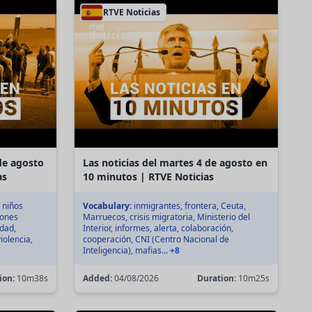
RTVE Noticias
 de agosto
Las noticias del martes 4 de agosto en
as
10 minutos | RTVE Noticias
 niños
Vocabulary:
inmigrantes, frontera, Ceuta,
iones
Marruecos, crisis migratoria, Ministerio del
ldad,
Interior, informes, alerta, colaboración,
iolencia,
cooperación, CNI (Centro Nacional de
Inteligencia), mafias...
+8
ion:
10m38s
Added:
04/08/2026
Duration:
10m25s