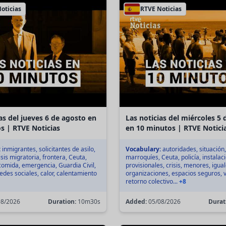
oticias
RTVE Noticias
as del jueves 6 de agosto en
Las noticias del miércoles 5
s | RTVE Noticias
en 10 minutos | RTVE Notici
:
inmigrantes, solicitantes de asilo,
Vocabulary:
autoridades, situación,
sis migratoria, frontera, Ceuta,
marroquíes, Ceuta, policía, instalac
comida, emergencia, Guardia Civil,
provisionales, crisis, menores, igua
des sociales, calor, calentamiento
organizaciones, espacios seguros, v
retorno colectivo...
+8
8/2026
Duration:
10m30s
Added:
05/08/2026
Durat