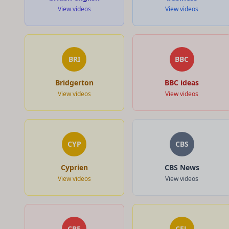
View videos
View videos
BRI
BBC
Bridgerton
BBC ideas
View videos
View videos
CYP
CBS
Cyprien
CBS News
View videos
View videos
CBE
CEL