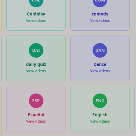
Coldplay
comedy
View videos
View videos
DAI
DAN
daily quiz
Dance
View videos
View videos
ESP
ENG
Español
English
View videos
View videos