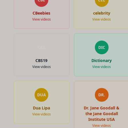
CBeebies
celebrity
View videos
View videos
CBS
DIC
CBS19
Dictionary
View videos
View videos
DUA
DR.
Dua Lipa
Dr. Jane Goodall &
the Jane Goodall
View videos
Institute USA
View videos