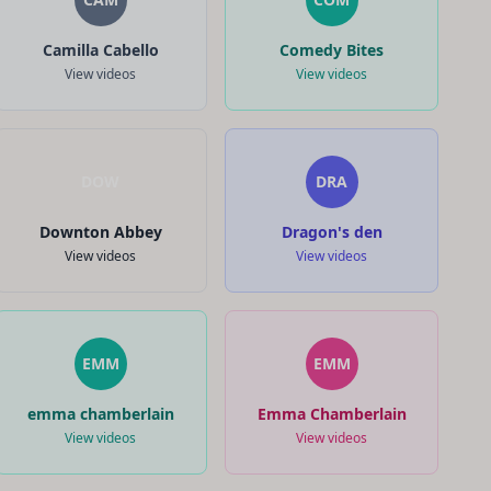
Camilla Cabello
Comedy Bites
View videos
View videos
DOW
DRA
Downton Abbey
Dragon's den
View videos
View videos
EMM
EMM
emma chamberlain
Emma Chamberlain
View videos
View videos