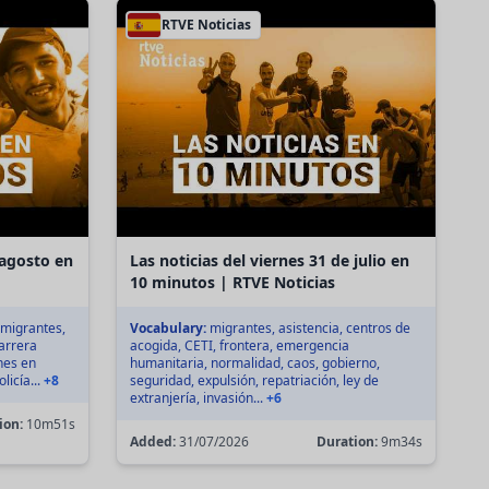
RTVE Noticias
 agosto en
Las noticias del viernes 31 de julio en
10 minutos | RTVE Noticias
 migrantes,
Vocabulary:
migrantes, asistencia, centros de
arrera
acogida, CETI, frontera, emergencia
nes en
humanitaria, normalidad, caos, gobierno,
licía...
+8
seguridad, expulsión, repatriación, ley de
extranjería, invasión...
+6
ion:
10m51s
Added:
31/07/2026
Duration:
9m34s