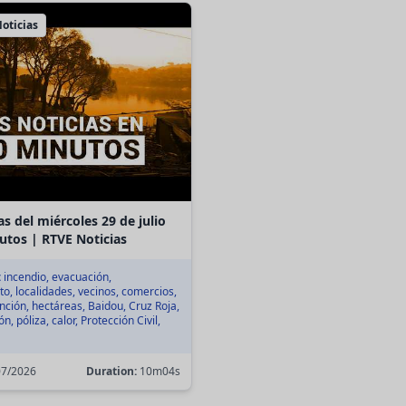
oticias
as del miércoles 29 de julio
utos | RTVE Noticias
:
incendio, evacuación,
o, localidades, vecinos, comercios,
tinción, hectáreas, Baidou, Cruz Roja,
, póliza, calor, Protección Civil,
7/2026
Duration:
10m04s