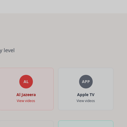
y level
AL
APP
Al Jazeera
Apple TV
View videos
View videos