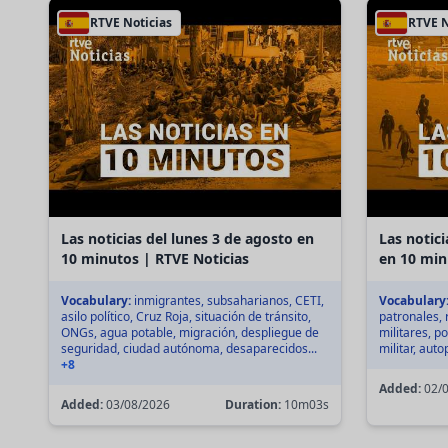
RTVE Noticias
RTVE N
Las noticias del lunes 3 de agosto en
Las notic
10 minutos | RTVE Noticias
en 10 min
Vocabulary:
inmigrantes, subsaharianos, CETI,
Vocabulary
asilo político, Cruz Roja, situación de tránsito,
patronales, r
ONGs, agua potable, migración, despliegue de
militares, po
seguridad, ciudad autónoma, desaparecidos...
militar, auto
+8
Added:
02/0
Added:
03/08/2026
Duration:
10m03s