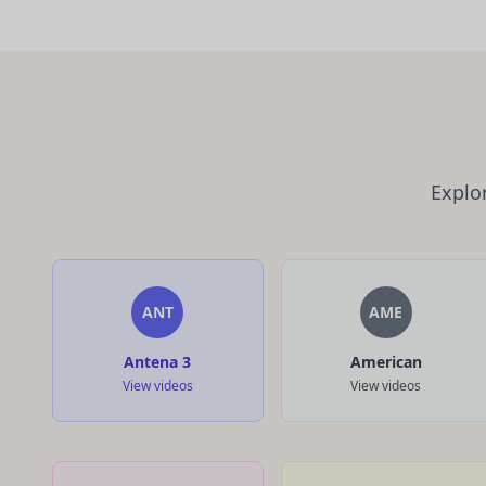
Explor
ANT
AME
Antena 3
American
View videos
View videos