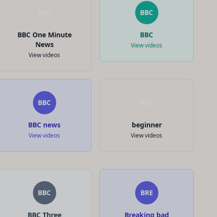
BBC
BBC
BBC One Minute
BBC
News
View videos
View videos
BBC
BEG
BBC news
beginner
View videos
View videos
BBC
BRE
BBC Three
Breaking bad