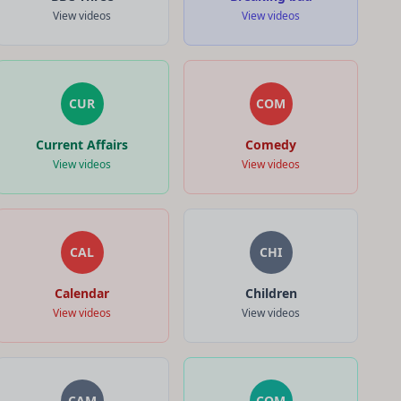
View videos
View videos
CUR
COM
Current Affairs
Comedy
View videos
View videos
CAL
CHI
Calendar
Children
View videos
View videos
CAM
COM