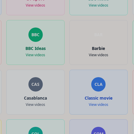
View videos
View videos
BBC
BAR
BBC Ideas
Barbie
View videos
View videos
CAS
CLA
Casablanca
Classic movie
View videos
View videos
COL
COM