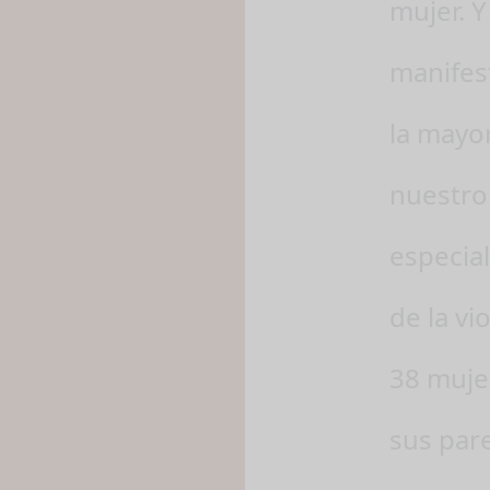
mujer. 
manifest
la mayor
nuestro 
especia
de la vi
38 muje
sus pare