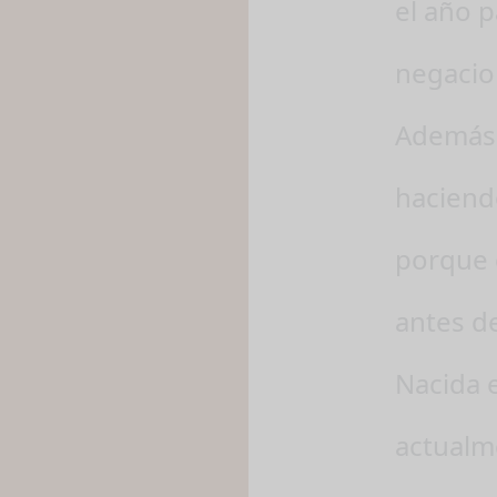
el año 
negacio
Además 
haciend
porque 
antes de
Nacida 
actualme