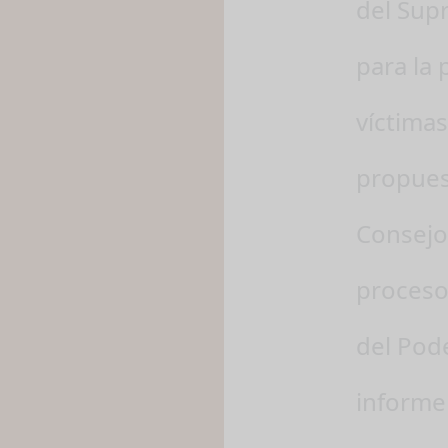
del Sup
para la 
víctimas
propues
Consejo 
proceso
del Pode
informe