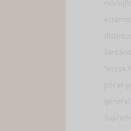
reivind
estamos
distint
Santand
Teresa 
por el 
general 
Supremo 