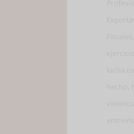
Profesio
Exporta
Fiscales
ejercici
lucha co
hecho, h
violenci
entrevis