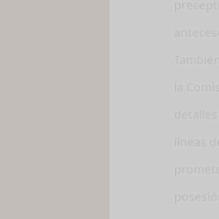
precepti
anteces
También
la Comis
detalles
líneas d
promete
posesió