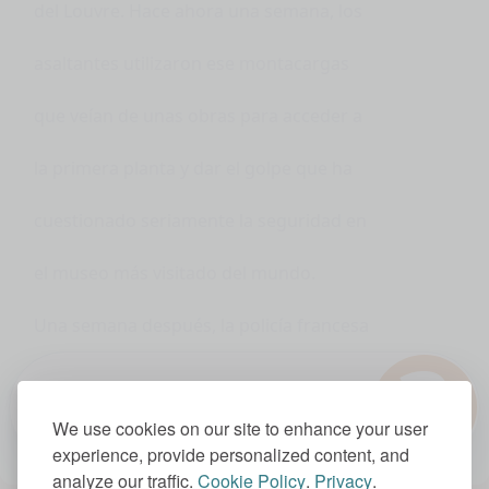
del Louvre. Hace ahora una semana, los
asaltantes utilizaron ese montacargas
que veían de unas obras para acceder a
la primera planta y dar el golpe que ha
cuestionado seriamente la seguridad en
el museo más visitado del mundo.
Una semana después, la policía francesa
?
ha detenido a dos personas sospechosas
1.0x
We use cookies on our site to enhance your user
de formar parte de ese grupo de cuatro
experience, provide personalized content, and
analyze our traffic.
Cookie Policy
.
Privacy
.
ladrones del Lubre.