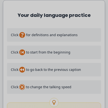
Esta es la segunda manifestación
Your daily language practice
convocada por Amama desde que hace un
mes se hicieron públicas las primeras
?
Click
for definitions and explanations
denuncias mujeres con cáncer de mama que
Click
to start from the beginning
no fueron notificadas de que sus
mamografías no eran concluyentes, lo que
Click
to go back to the previous caption
en algunos casos agravó su enfermedad.
Click
to change the talking speed
Quiero hacerme una mamografía porque me
noté algo, tengo que ir a la privada.