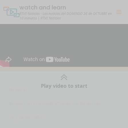
watch and learn
RTVE Noticias - Las noticias del DOMINGO 26 de OCTUBRE en
10 minutos | RTVE Noticias
[Música]
Play video to start
Vengo con una mastectomía hecha del día
15 y no es justo.