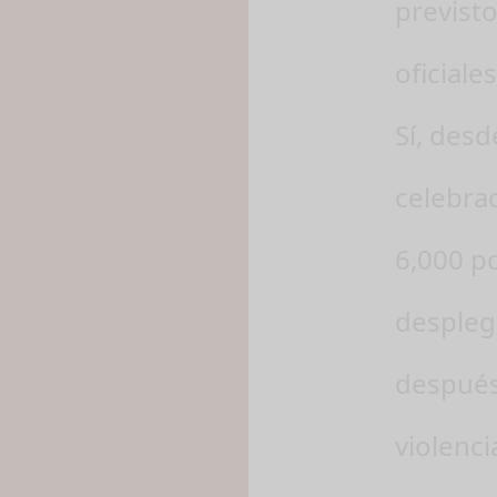
previsto
oficiale
Sí, desd
celebra
6,000 p
desplega
después
violenci