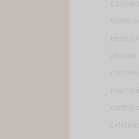
Campeon
forma de
terreno 
alcaldía
conserv
macroni
centro 
celebra