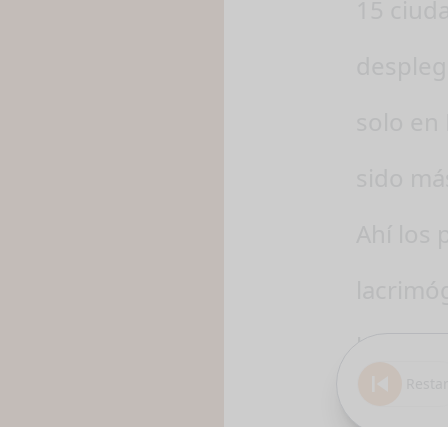
15 ciud
despleg
solo en 
sido má
Ahí los 
lacrimó
los cer
Restar
alreded