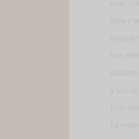
macroni
idea y q
[ovació
Los pri
durante
y tras l
policiale
La viole