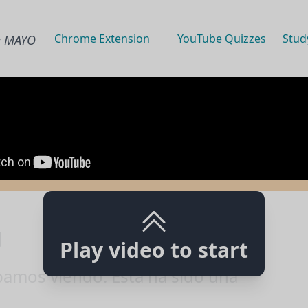
Chrome Extension
YouTube Quizzes
Stud
de MAYO
]
Play video to start
bamos viendo. Esta ha sido una