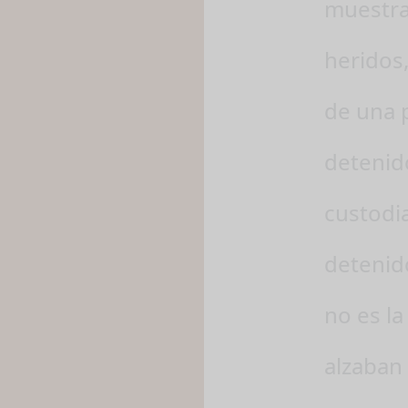
muestra
heridos
de una p
detenido
custodia
detenid
no es la
alzaban 