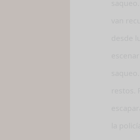
saqueo.
van rec
desde l
escenar
saqueo.
restos. 
escapar
la polic