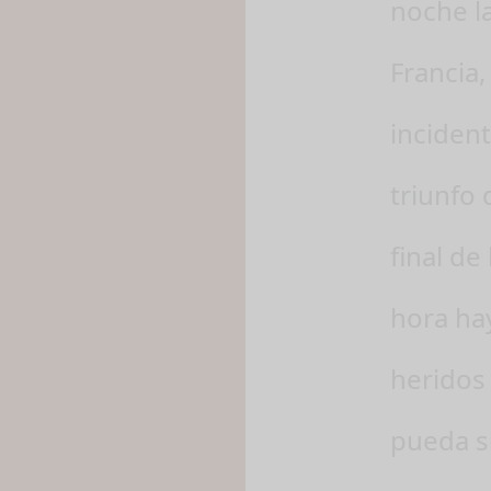
noche l
Francia,
incident
triunfo 
final de
hora ha
heridos
pueda s