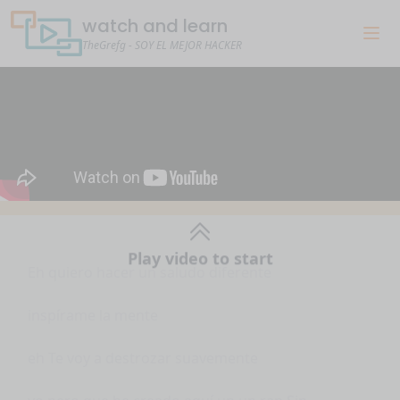
watch and learn
TheGrefg - SOY EL MEJOR HACKER
Eh quiero hacer un saludo diferente
Play video to start
inspírame la mente
eh Te voy a destrozar suavemente