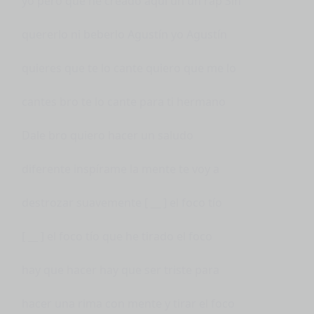
yo pero que he creado aquí un un rap Sin
quererlo ni beberlo Agustín yo Agustín
quieres que te lo cante quiero que me lo
cantes bro te lo cante para ti hermano
Dale bro quiero hacer un saludo
diferente inspírame la mente te voy a
destrozar suavemente [ __ ] el foco tío
[ __ ] el foco tío que he tirado el foco
hay que hacer hay que ser triste para
hacer una rima con mente y tirar el foco