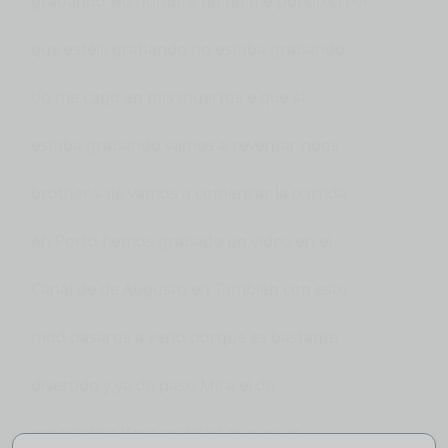
grabando No hombre no no me puedo creer
que estéis grabando no estaba grabando
tío me cago en mis muertos e que sí
estaba grabando vamos a reventar noos
brother vale vamos a comenzar la partida
Ah Porto hemos grabado un vídeo en el
Canal de de Augusto eh También con este
mod pasaros a verlo porque es bastante
divertido y ya de paso Mira el de
expectativa Vero realidad que es un