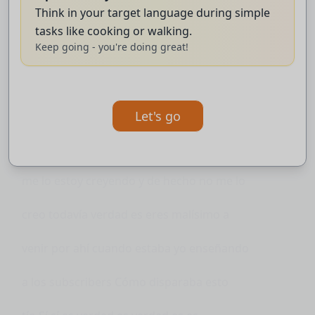
por qué si te metido 20 ras desde
Think in your target language during simple
tasks like cooking or walking.
cuandoo la m8 a7 mata así para que no
Keep going - you're doing great!
sepa lo que se laimo chavales es que
apuntas Y aunque esté mirando para allá
Let's go
se va la mirilla al enemigo hago así no
me lo estoy creyendo y de hecho no me lo
creo todavía verdad es eres malísimo a
venir por ahí cuando estaba yo enseñando
a los subscribers Cómo disparaba esto