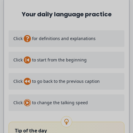
vídeo muy bueno un contenido audiovisual
Your daily language practice
decente y lo podéis visionar Pero antes
?
de nada te voy a reventar con el aimbot
Click
for definitions and explanations
y vamos a es a 20 bajas vale el un
Click
to start from the beginning
versus uno pero para empezar pues vamos
a vamos a jugar un poquito lo bueno que
Click
to go back to the previous caption
y luego vendrán alteraciones Porque no
Click
to change the talking speed
solo Vamos a jugar con esto no no no
solo tío No solo porque por
Tip of the day