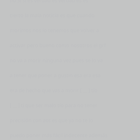
tío Sí sí es verdad es verdad es es
cierto la mala noticia es que cuando
morimos nos lo tenemos que volver a
activar pero bueno como nosotros el grf
no va a morir ninguna vez pues se lo va
a tener que poner a gustin esa era esa
era de hecho que vas a morir [ __ ] tío
[ __ ] ti que ser malo tío para no tener
precisión con aot es que ya no te lo
puedo poner más fácil indecente además