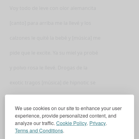
Voy todo de leve con olor alemancita
[canto] para arriba me la llevé y los
calzones le quité la bebé y [música] me
pide que le excite. Ya su miel ya probé
y polvo rosa le llevé. Drogas de la
exotic tragos [música] de hipnotic se
ponen bien locas. Efecto del narcotic.
We use cookies on our site to enhance your user
No sueltan el moli. Les encanta el moni.
experience, provide personalized content, and
analyze our traffic.
Cookie Policy
.
Privacy
.
Se ponen calientes cuando chupan la
Terms and Conditions
.