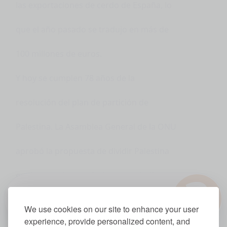
las exportaciones de cerdo de España, lo
que el año pasado se tradujo en más de
100 millones de euros.
Y hoy se cumplen 78 años de la
resolución del plan de partición de
Palestina. La Asamblea General de la ONU
aprobó la propuesta de dividir Palestina
?
en dos estados, un árabe y otro judío.
1.0x
Esta mañana varias manifestaciones se
We use cookies on our site to enhance your user
experience, provide personalized content, and
han visto en favor del pueblo palestino