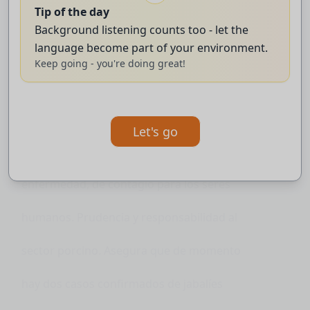
Tip of the day
El ministro de agricultura lanza un
Background listening counts too - let the
language become part of your environment.
mensaje de tranquilidad a los
Keep going - you're doing great!
consumidores.
No cabe la posibilidad de zonosis y
Let's go
transmisión de ningún tipo de aspecto de
enfermedad, de contagio para los seres
humanos. Prudencia y responsabilidad al
sector porcino. Asegura que de momento
hay dos casos confirmados de jabalíes