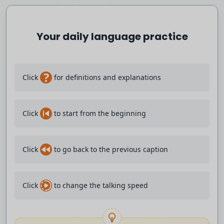
porcino del mundo. Cuenta con más de
Your daily language practice
75,000 explotaciones. Son la mayoría
granjas. Aragón cría el mayor número de
?
Click
for definitions and explanations
cabezas de cerdo. Le siguen Cataluña y
Click
to start from the beginning
Castilla León. La mayoría de producción
se dedica a la exportación y se calcula
Click
to go back to the previous caption
que ahora mismo, tras conocer esos
Click
to change the talking speed
casos, estaría afectada una tercera
parte de lo que vendemos al exterior.