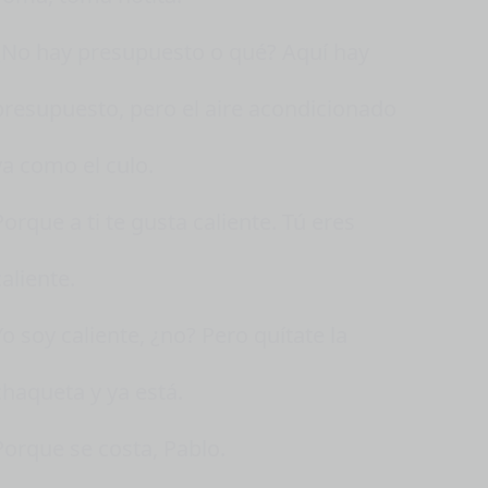
¿No hay presupuesto o qué? Aquí hay
presupuesto, pero el aire acondicionado
va como el culo.
Porque a ti te gusta caliente. Tú eres
caliente.
Yo soy caliente, ¿no? Pero quítate la
chaqueta y ya está.
Porque se costa, Pablo.