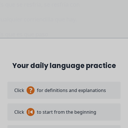
Es que se resfría, se resfría con
cualquier corriendilla que hay.
Es que es que paso
por quitarme este también.
Mira, ¿has visto esta?
Your daily language practice
Come on, baby.
?
Click
for definitions and explanations
í, sí, sí. Quítatela.
No te van a creer que esto [risas] es
Click
to start from the beginning
otro tipo de programa. Esto es el