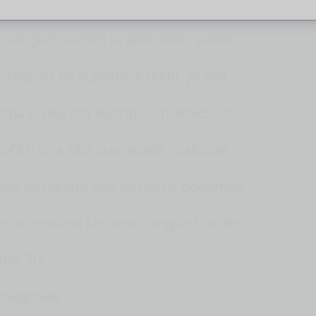
Hemos traído un producto hidrofóbico que
consigue cuando lo aplicamos sobre
cualquier eh superficie textil, ya sea
ropa o sea, por ejemplo, muebles, un
sofá o una silla que repele cualquier
tipo de líquido que nosotros podamos
echar encima sin dejar ningún tipo de
mal. Tú.
imagínate