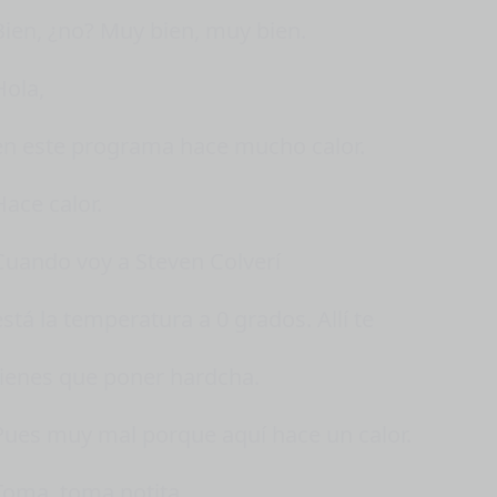
Bien, ¿no? Muy bien, muy bien.
Hola,
en este programa hace mucho calor.
Hace calor.
Cuando voy a Steven Colverí
está la temperatura a 0 grados. Allí te
tienes que poner hardcha.
Pues muy mal porque aquí hace un calor.
Toma, toma notita.