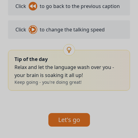
Click
to go back to the previous caption
hormiguero,
¿vale? No, no, yo es porque estés
Click
to change the talking speed
cómodo.
Inténtalo desnudar al invitado, te lo
Tip of the day
Relax and let the language wash over you -
pido. Bueno, que parece que cada cosa
your brain is soaking it all up!
Keep going - you're doing great!
que hago eh José Andrés, hoy en la
ciencia vamos a ver tecnología aplicada
Let's go
al mundo de al mundo textil. ¿Vale?