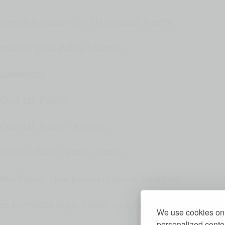
Vamos a hablar con su creador. Fuerte
aplauso para Pablo Mazoni.
[aplausos]
¿Qué tal, Pablo?
¿Qué tal, Pablo? Andrés,
y Pablo. Pablo, Pablo, Pablo,
otro Pablo. Qué poco creativos sois con
los invitados aquí. Pablo, que no nos
We use cookies on 
personalized conten