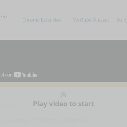
rio
Chrome Extension
YouTube Quizzes
Stud
Play video to start
Marron.
Hola, amigo. [música] ¿Qué pasa?