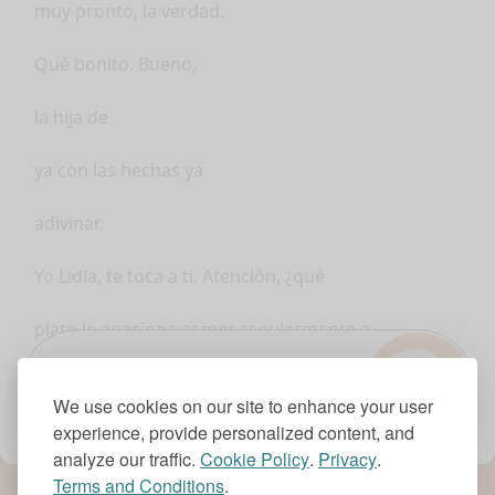
muy pronto, la verdad.
Qué bonito. Bueno,
la hija de
ya con las hechas ya
adivinar.
Yo Lidia, te toca a ti. Atención, ¿qué
?
plato le apasiona comer regularmente a
Julio?
1.0x
We use cookies on our site to enhance your user
experience, provide personalized content, and
A. Le encanta comerse los ojos del
analyze our traffic.
Cookie Policy
.
Privacy
.
Terms and Conditions
.
pescado.