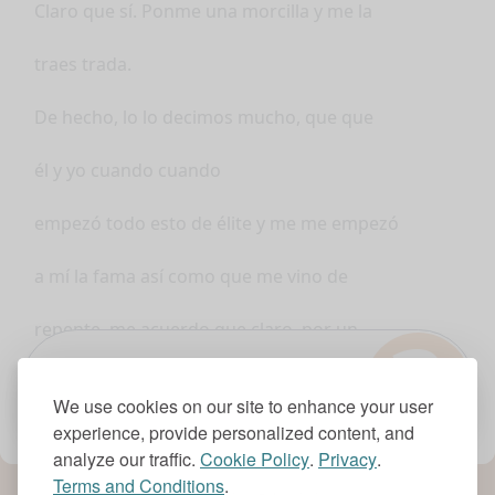
Claro que sí. Ponme una morcilla y me la
traes trada.
De hecho, lo lo decimos mucho, que que
él y yo cuando cuando
empezó todo esto de élite y me me empezó
a mí la fama así como que me vino de
?
repente, me acuerdo que claro, por un
story, no sé qué, te invitaban a un
1.0x
We use cookies on our site to enhance your user
experience, provide personalized content, and
restaurante a cenar tal y ya se estaba
analyze our traffic.
Cookie Policy
.
Privacy
.
Terms and Conditions
.
convirtiendo en una cosa todas las