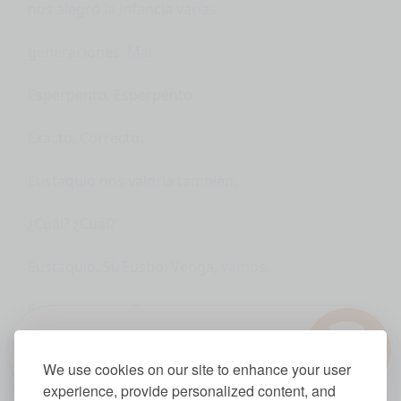
nos alegró la infancia varias
generaciones. Mal.
Esperpento. Esperpento.
Exacto. Correcto.
Eustaquio nos valdría también.
¿Cuál? ¿Cuál?
Eustaquio. Sí. Eustio. Venga, vamos.
?
Empieza por la F.
1.0x
Nombre del rey de España que ostenta los
We use cookies on our site to enhance your user
experience, provide personalized content, and
títulos de rey de Castilla, rey de León,