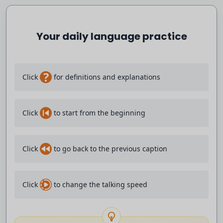
el regado regado. Claro.
Your daily language practice
¿Quieres que te lo leamos más rápido,
más lento?
?
Click
for definitions and explanations
Dale, haz tu trabajo, por favor. Vale.
Click
to start from the beginning
Empieza por B.
Deporte cuyas normas nadie entiende bien
Click
to go back to the previous caption
en España, donde le das con un palo a
Click
to change the talking speed
una pelota y la lanzas a tomar por saco
y un señor con un guante gigante la