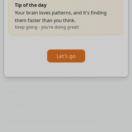
Tip of the day
atrapa y se pone contento. Bien.
Your brain loves patterns, and it's finding
them faster than you think.
Bisbol.
Keep going - you're doing great!
Correcto.
Ahí. Empieza
Let's go
por la letra C. Forma elegante de
referirse al acto sexual entre humanos.
Mal.
¡Uf! Mal. Eh,
claro, pero tiene que estar recogida por