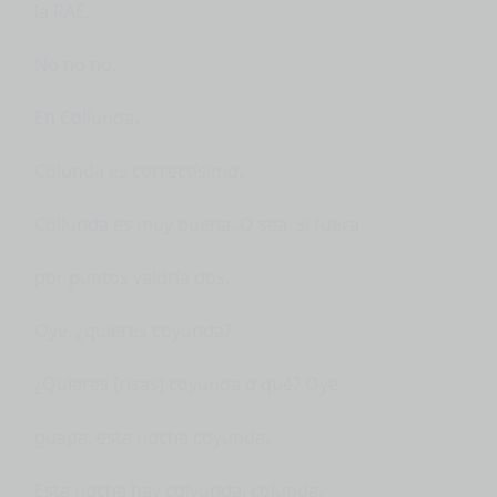
la RAE.
No no no.
Eh Collunda.
Colunda es correctísimo.
Collunda es muy buena. O sea, si fuera
por puntos valdría dos.
Oye, ¿quieres coyunda?
¿Quieres [risas] coyunda o qué? Oye
guapa, esta noche coyunda.
Esta noche hay colyunda, colunda,